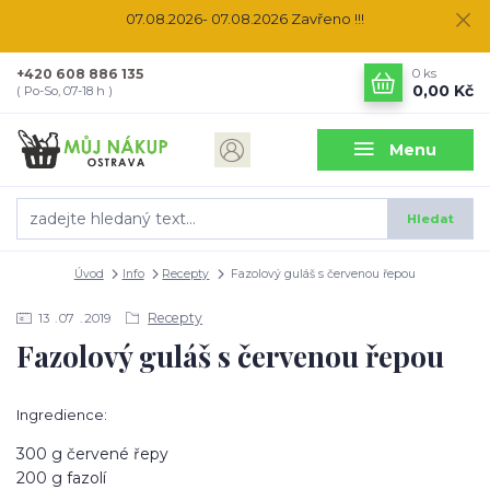
07.08.2026- 07.08.2026 Zavřeno !!!
+420 608 886 135
0
ks
0,00 Kč
( Po-So, 07-18 h )
Menu
Hledat
Úvod
Info
Recepty
Fazolový guláš s červenou řepou
Recepty
13
07
2019
Fazolový guláš s červenou řepou
Ingredience:
300 g červené řepy
200 g fazolí