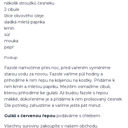
několik stroužků česneku
2 cibule
lžíce olivového oleje
sladká mletá paprika
kmín
sůl
mouka
pepř
Postup:
Fazole namočíme přes noc, před vařením vyměníme
starou vodu za novou. Fazole vaříme půl hodiny a
přihodíme k nim řepu na krájenou na kostky. Přidáme k
nim kmín a mletou papriku. Mezitím osmažíme cibuli,
kterou přihodíme ke guláši. Až budou fazole s řepou
měkké, dokořeníme je a přidáme k nim prolisovaný česnek.
Dle potřeby zahustíme a vaříme ještě pět minut.
Guláš s červenou řepou
podáváme s chlebem.
Všechny suroviny zakoupíte v našem obchodu.