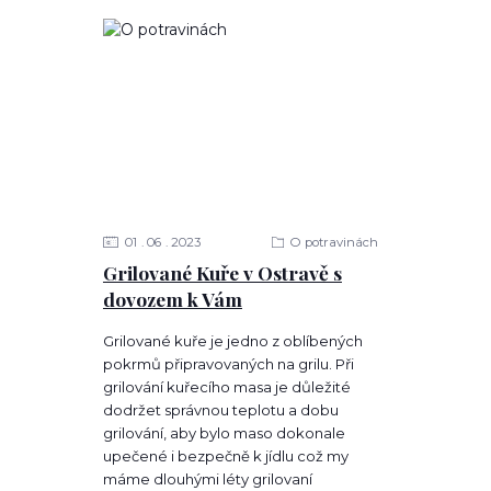
01
06
2023
O potravinách
Grilované Kuře v Ostravě s
dovozem k Vám
Grilované kuře je jedno z oblíbených
pokrmů připravovaných na grilu. Při
grilování kuřecího masa je důležité
dodržet správnou teplotu a dobu
grilování, aby bylo maso dokonale
upečené i bezpečně k jídlu což my
máme dlouhými léty grilovaní