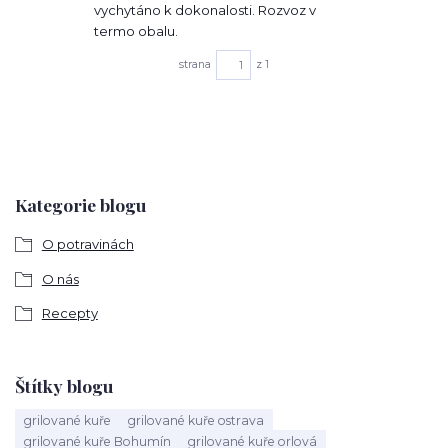
vychytáno k dokonalosti. Rozvoz v
termo obalu.
strana
z 1
Kategorie blogu
O potravinách
O nás
Recepty
Štítky blogu
grilované kuře
grilované kuře ostrava
grilované kuře Bohumín
grilované kuře orlová