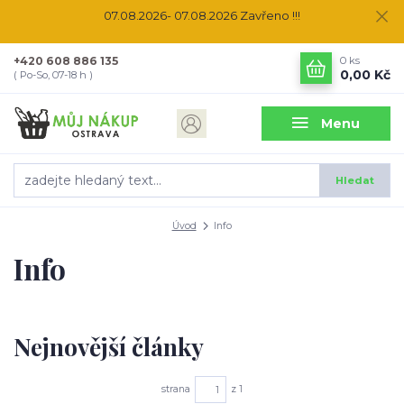
07.08.2026- 07.08.2026 Zavřeno !!!
+420 608 886 135
0
ks
0,00 Kč
( Po-So, 07-18 h )
Menu
Hledat
Úvod
Info
Info
Nejnovější články
strana
z 1