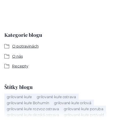
Kategorie blogu
O potravinách
O nás
Recepty
Štítky blogu
grilované kuře
grilované kuře ostrava
grilované kuře Bohumín
grilované kuře orlová
grilované kuře rozvoz ostrava
grilované kuře poruba
grilované kuře slezská ostrava
grilované kuře prtřvald
grilované kuře hlučín
dárkový koš ostrava
dárkové koš ostrava
dárkový koš hlučín