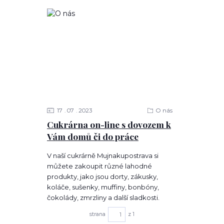
17
07
2023
O nás
Cukrárna on-line s dovozem k
Vám domů či do práce
V naší cukrárně Mujnakupostrava si
můžete zakoupit různé lahodné
produkty, jako jsou dorty, zákusky,
koláče, sušenky, muffiny, bonbóny,
čokolády, zmrzliny a další sladkosti.
strana
z 1