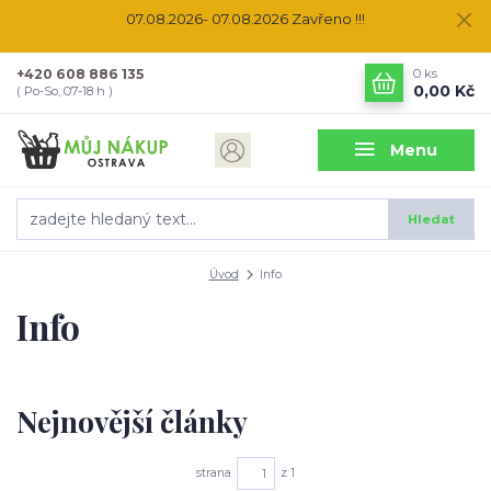
07.08.2026- 07.08.2026 Zavřeno !!!
+420 608 886 135
0
ks
0,00 Kč
( Po-So, 07-18 h )
Menu
Hledat
Úvod
Info
Info
Nejnovější články
strana
z 1