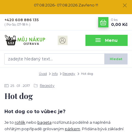
07.08.2026- 07.08.2026 Zavřeno !!!
+420 608 886 135
0
ks
0,00 Kč
( Po-So, 07-18 h )
Menu
Hledat
Úvod
Info
Recepty
Hot dog
Recepty
25
01
2017
Hot dog
Hot dog co to vůbec je?
Je to
rohlík
nebo
bageta
rozříznutá podélně a naplněná
ohřátým popřípadě grilovaným
párkem
. Přidána bývá základní