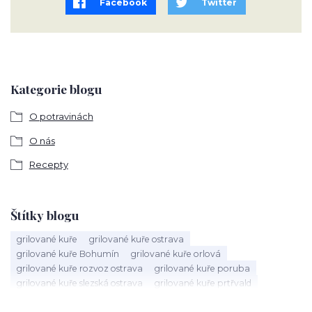
Facebook
Twitter
Kategorie blogu
O potravinách
O nás
Recepty
Štítky blogu
grilované kuře
grilované kuře ostrava
grilované kuře Bohumín
grilované kuře orlová
grilované kuře rozvoz ostrava
grilované kuře poruba
grilované kuře slezská ostrava
grilované kuře prtřvald
grilované kuře hlučín
dárkový koš ostrava