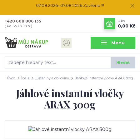
07.08.2026- 07.08.2026 Zavřeno !!!
+420 608 886 135
0
ks
0,00 Kč
( Po-So, 07-18 h )
Menu
Hledat
Úvod
Špajz
Luštěniny a obiloviny
Jáhlové instantní vločky ARAX 300g
Jáhlové instantní vločky
ARAX 300g