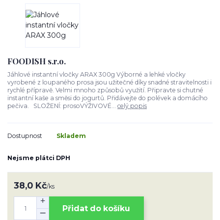
FOODISH s.r.o.
Jáhlové instantní vločky ARAX 300g Výborné a lehké vločky
vyrobené z loupaného prosa jsou užitečné díky snadné stravitelnosti i
rychlé přípravě. Velmi mnoho způsobů využití. Připravte si chutné
instantní kaše a směsi do jogurtů. Přidávejte do polévek a domácího
pečiva. SLOŽENÍ: prosoVÝŽIVOVÉ...
celý popis
Dostupnost
Skladem
Nejsme plátci DPH
38,0 Kč
/
ks
Přidat do košíku