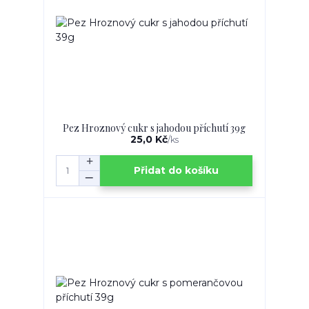
Pez Hroznový cukr s jahodou příchutí 39g
25,0 Kč
/
ks
Přidat do košíku