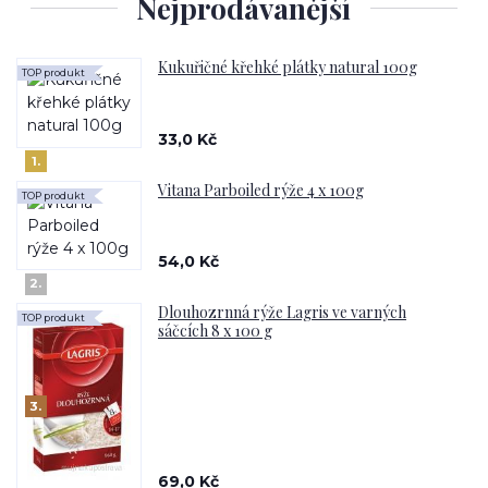
Nejprodávanější
Kukuřičné křehké plátky natural 100g
TOP produkt
33,0 Kč
1.
Vitana Parboiled rýže 4 x 100g
TOP produkt
54,0 Kč
2.
Dlouhozrnná rýže Lagris ve varných
TOP produkt
sáčcích 8 x 100 g
3.
69,0 Kč