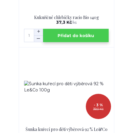
Kukuřičné chlebíčky racio Bio 140g
37,3 Kč
/
ks
Přidat do košíku
- 3 %
39,0 Kč
Šunka kuřecí pro děti výběrová 92 % Le&Co