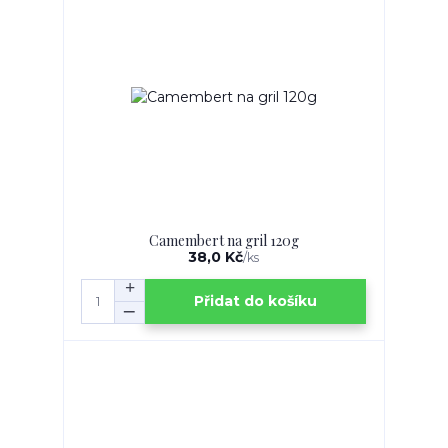
Camembert na gril 120g
38,0 Kč
/
ks
Přidat do košíku