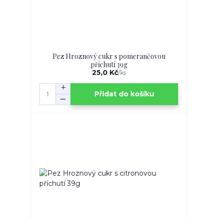
Pez Hroznový cukr s pomerančovou
příchutí 39g
25,0 Kč
/
ks
Přidat do košíku