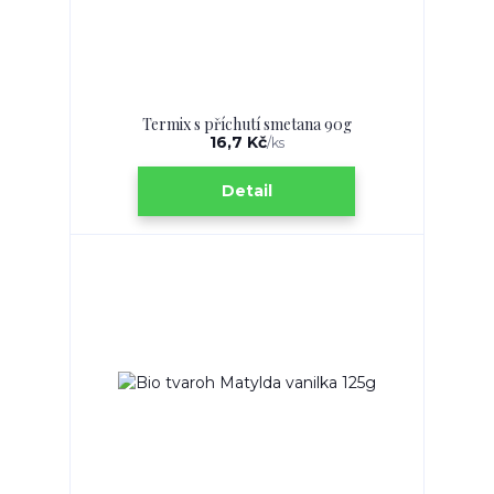
Termix s příchutí smetana 90g
16,7 Kč
/
ks
Detail