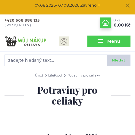
07.08.2026- 07.08.2026 Zavřeno !!!
+420 608 886 135
0
ks
0,00 Kč
( Po-So, 07-18 h )
Menu
Hledat
Úvod
LifeFood
Potraviny pro celiaky
Potraviny pro
celiaky