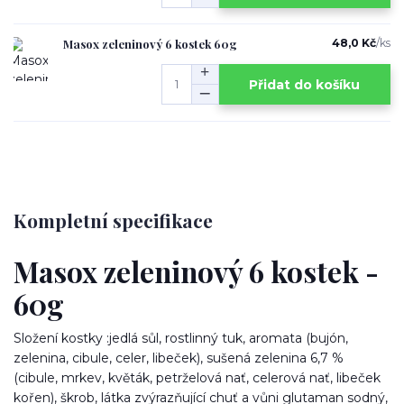
Masox zeleninový 6 kostek 60g
48,0 Kč
/
ks
Přidat do košíku
Kompletní specifikace
Masox zeleninový 6 kostek -
60g
Složení kostky :jedlá sůl, rostlinný tuk, aromata (bujón,
zelenina, cibule, celer, libeček), sušená zelenina 6,7 %
(cibule, mrkev, květák, petrželová nať, celerová nať, libeček
kořen), škrob, látka zvýrazňující chuť a vůni glutaman sodný,