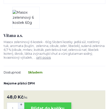
Vitana a.s.
Masox zeleninový 6 kostek - 60g Složení kostky :jedlá sůl, rostlinný
tuk, aromata (bujón, zelenina, cibule, celer, libeček), sušená zelenina
6,7 % (cibule, mrkev, květák, petrželová nať, celerová nať, libeček
kořen), škrob, látka zvýrazňující chuť a vůni glutaman sodný,
kvasnicový výtažek, ...
celý popis
Dostupnost
Skladem
Nejsme plátci DPH
48,0 Kč
/
ks
Přidat do košíku