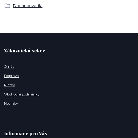
Dochucovadla
Zákaznická sekce
O nás
Doprava
Platby
Obchodní podmínky
Novinky
Informace pro Vás