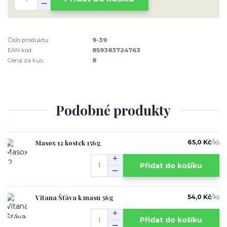
Číslo produktu:
9-39
EAN kód:
859383724763
Cena za kus:
8
Podobné produkty
Masox 12 kostek 156g
65,0 Kč
/
ks
Přidat do košíku
Vitana Šťáva k masu 56g
54,0 Kč
/
ks
Přidat do košíku