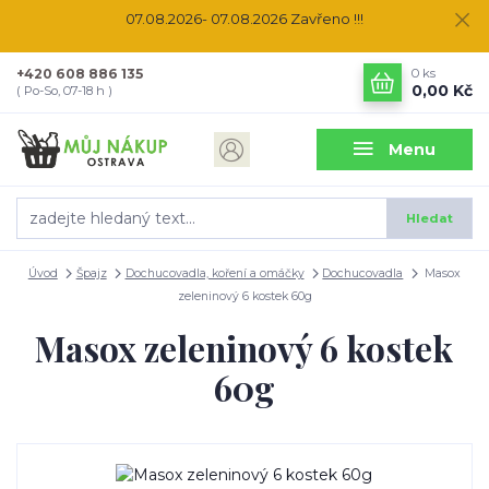
07.08.2026- 07.08.2026 Zavřeno !!!
+420 608 886 135
0
ks
0,00 Kč
( Po-So, 07-18 h )
Menu
Hledat
Úvod
Špajz
Dochucovadla, koření a omáčky
Dochucovadla
Masox
zeleninový 6 kostek 60g
Masox zeleninový 6 kostek
60g