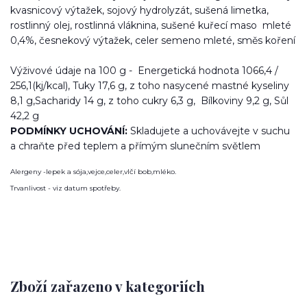
kvasnicový výtažek, sojový hydrolyzát, sušená limetka,
rostlinný olej, rostlinná vláknina, sušené kuřecí maso mleté
0,4%, česnekový výtažek, celer semeno mleté, směs koření
Výživové údaje na 100 g - Energetická hodnota 1066,4 /
256,1(kj/kcal), Tuky 17,6 g, z toho nasycené mastné kyseliny
8,1 g,Sacharidy 14 g, z toho cukry 6,3 g, Bílkoviny 9,2 g, Sůl
42,2 g
PODMÍNKY UCHOVÁNÍ:
Skladujete a uchovávejte v suchu
a chraňte před teplem a přímým slunečním světlem
Alergeny -lepek a sója,vejce,celer,vlčí bob,mléko.
Trvanlivost - viz datum spotřeby.
Zboží zařazeno v kategoriích