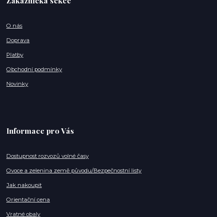
Zákaznická sekce
O nás
Doprava
Platby
Obchodní podmínky
Novinky
Informace pro Vás
Dostupnost rozvozů volné časy
Ovoce a zelenina země původu/Bezpečnostní listy
Jak nakoupit
Orientační cena
Vratné obaly