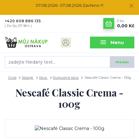
07.08.2026- 07.08.2026 Zavřeno !!!
+420 608 886 135
0
ks
0,00 Kč
( Po-So, 07-18 h )
Menu
Hledat
Úvod
Nápoje
Káva
Rozpustná káva
Nescafé Classic Crema - 100g
Nescafé Classic Crema -
100g