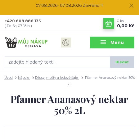
07.08.2026- 07.08.2026 Zavřeno !!!
+420 608 886 135
0
ks
0,00 Kč
( Po-So, 07-18 h )
Menu
Hledat
Úvod
Nápoje
Džusy, mošty a ledové čaje
Pfanner Ananasový nektar 50%
2L
Pfanner Ananasový nektar
50% 2L