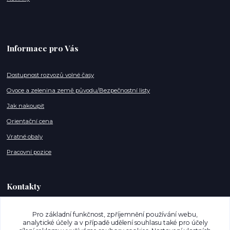
Informace pro Vás
Dostupnost rozvozů volné časy
Ovoce a zelenina země původu/Bezpečnostní listy
Jak nakoupit
Orientační cena
Vratné obaly
Pracovní pozice
Kontakty
info@mujnakupostrava.cz
Pro základní funkčnost, zpříjemnění používání webu,
analytické účely a v případě udělení souhlasu také pro účely
+420 608 886 135 (Po,So - 07-18h)