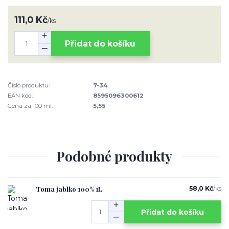
111,0 Kč
/
ks
Přidat do košíku
Číslo produktu:
7-34
EAN kód:
8595096300612
Cena za 100 ml:
5,55
Podobné produkty
Toma jablko 100% 1L
58,0 Kč
/
ks
Přidat do košíku