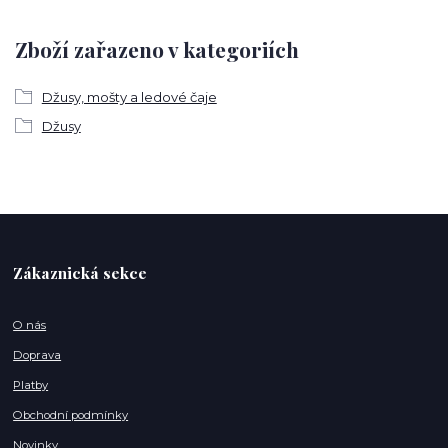
Zboží zařazeno v kategoriích
Džusy, mošty a ledové čaje
Džusy
Zákaznická sekce
O nás
Doprava
Platby
Obchodní podmínky
Novinky