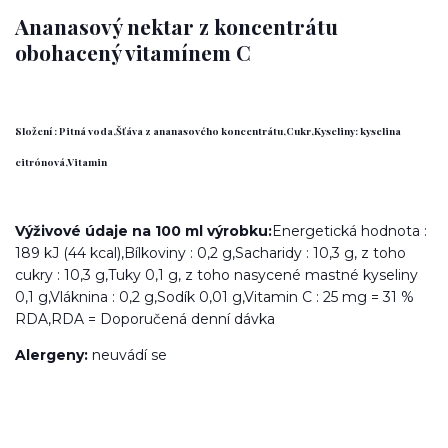
Ananasový nektar z koncentrátu
obohacený vitamínem C
Složení :
Pitná voda,Šťáva z ananasového koncentrátu,Cukr,Kyseliny: kyselina
citrónová,Vitamin
Výživové údaje na
100 ml výrobku:
Energetická hodnota :
189 kJ (44 kcal),Bílkoviny : 0,2 g,Sacharidy : 10,3 g, z toho
cukry : 10,3 g,Tuky 0,1 g, z toho nasycené mastné kyseliny
0,1 g,Vláknina : 0,2 g,Sodík 0,01 g,Vitamin C : 25 mg = 31 %
RDA,RDA = Doporučená denní dávka
Alergeny:
neuvádí se