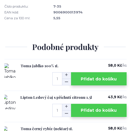
Číslo produktu:
7-35
EAN kód:
9006900013974
Cena za 100 ml:
5,55
Podobné produkty
Toma jablko 100% 1L
58,0 Kč
/
ks
Přidat do košíku
Lipton Ledový čaj s příchutí citronu 1,5l
43,9 Kč
/
ks
Přidat do košíku
Toma černý rybíz (nektar) 1L
58,0 Kč
/
ks