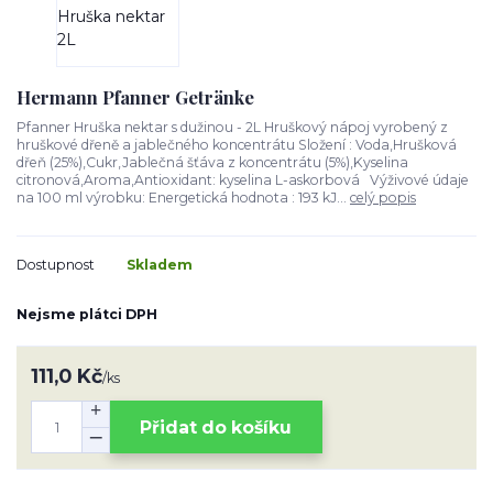
Hermann Pfanner Getränke
Pfanner Hruška nektar s dužinou - 2L Hruškový nápoj vyrobený z
hruškové dřeně a jablečného koncentrátu Složení : Voda,Hrušková
dřeň (25%),Cukr,Jablečná šťáva z koncentrátu (5%),Kyselina
citronová,Aroma,Antioxidant: kyselina L-askorbová Výživové údaje
na 100 ml výrobku: Energetická hodnota : 193 kJ...
celý popis
Dostupnost
Skladem
Nejsme plátci DPH
111,0 Kč
/
ks
Přidat do košíku