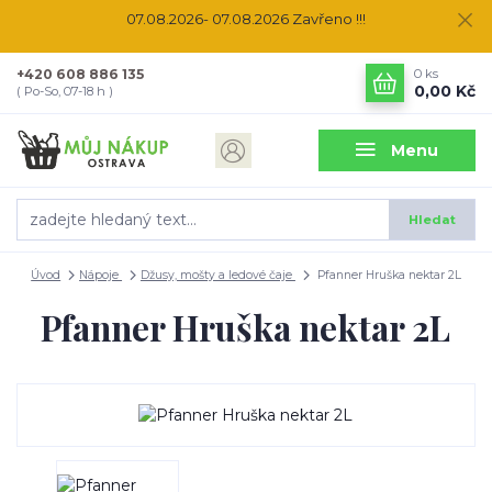
07.08.2026- 07.08.2026 Zavřeno !!!
+420 608 886 135
0
ks
0,00 Kč
( Po-So, 07-18 h )
Menu
Hledat
Úvod
Nápoje
Džusy, mošty a ledové čaje
Pfanner Hruška nektar 2L
Pfanner Hruška nektar 2L