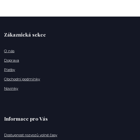
Zákaznická sekce
O nás
Doprava
Platby
Obchodní podmínky
Novinky
Informace pro Vás
Dostupnost rozvozů volné časy