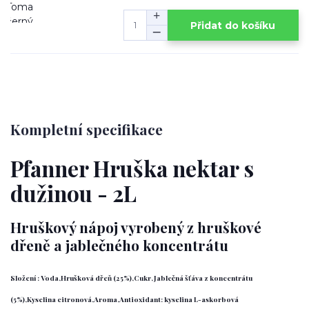
Přidat do košíku
Kompletní specifikace
Pfanner Hruška nektar s
dužinou - 2L
Hruškový nápoj vyrobený z hruškové
dřeně a jablečného koncentrátu
Složení :
Voda,Hrušková dřeň (25%),Cukr,Jablečná šťáva z koncentrátu
(5%),Kyselina citronová,Aroma,Antioxidant: kyselina L-askorbová