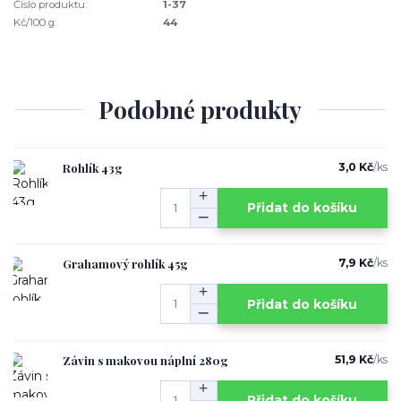
Číslo produktu:
1-37
Kč/100 g:
44
Podobné produkty
Rohlík 43g
3,0 Kč
/
ks
Přidat do košíku
Grahamový rohlík 45g
7,9 Kč
/
ks
Přidat do košíku
Závin s makovou náplní 280g
51,9 Kč
/
ks
Přidat do košíku