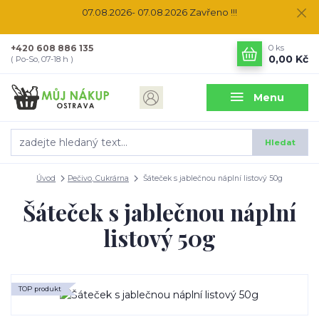
07.08.2026- 07.08.2026 Zavřeno !!!
+420 608 886 135
0
ks
0,00 Kč
( Po-So, 07-18 h )
Menu
Hledat
Úvod
Pečivo, Cukrárna
Šáteček s jablečnou náplní listový 50g
Šáteček s jablečnou náplní
listový 50g
TOP produkt