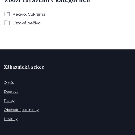
Pečivo, Cukrárna
Listové pečivo
Zákaznická sekce
O nás
Doprava
Platby
Obchodní podmínky
Novinky