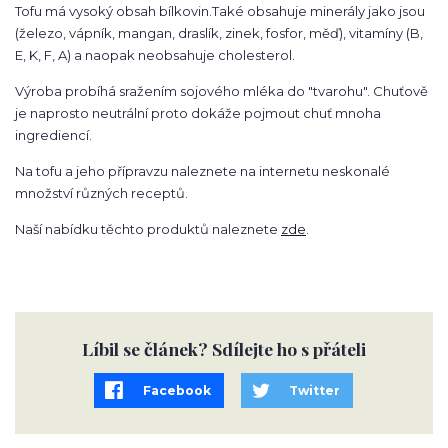
Tofu má vysoký obsah bílkovin.Také obsahuje minerály jako jsou
(železo, vápník, mangan, draslík, zinek, fosfor, měď), vitamíny (B,
E, K, F, A) a naopak neobsahuje cholesterol.
Výroba probíhá sražením sojového mléka do "tvarohu". Chuťově
je naprosto neutrální proto dokáže pojmout chuť mnoha
ingrediencí.
Na tofu a jeho přípravzu naleznete na internetu neskonalé
množství různých receptů.
Naší nabídku těchto produktů naleznete
zde
.
Líbil se článek? Sdílejte ho s přáteli
Facebook
Twitter