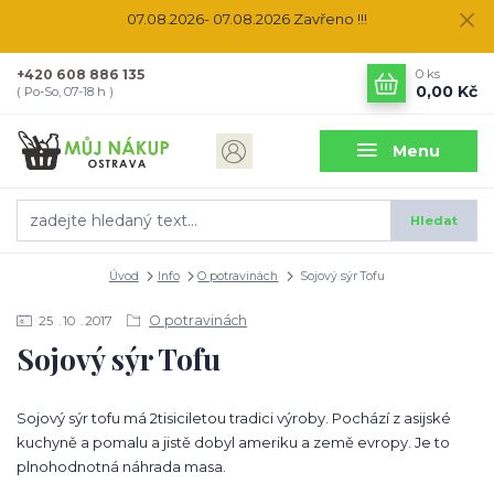
07.08.2026- 07.08.2026 Zavřeno !!!
+420 608 886 135
0
ks
0,00 Kč
( Po-So, 07-18 h )
Menu
Hledat
Úvod
Info
O potravinách
Sojový sýr Tofu
O potravinách
25
10
2017
Sojový sýr Tofu
Sojový sýr tofu má 2tisiciletou tradici výroby. Pochází z asijské
kuchyně a pomalu a jistě dobyl ameriku a země evropy. Je to
plnohodnotná náhrada masa.