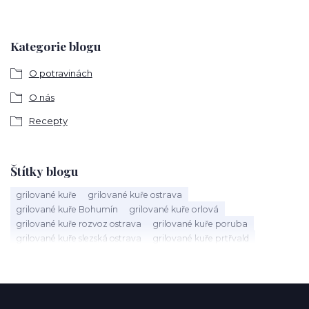
Kategorie blogu
O potravinách
O nás
Recepty
Štítky blogu
grilované kuře
grilované kuře ostrava
grilované kuře Bohumín
grilované kuře orlová
grilované kuře rozvoz ostrava
grilované kuře poruba
grilované kuře slezská ostrava
grilované kuře prtřvald
grilované kuře hlučín
dárkový koš ostrava
dárkové koš ostrava
dárkový koš hlučín
dárkový kos bohumín
darkový koš orlová
dárkový koš gigant
dárkový koš pro muže ostrava
dárkový koš pro ženu Ostrava