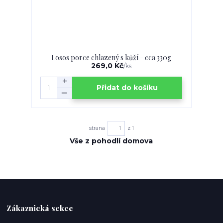
Losos porce chlazený s kůží - cca 330g
269,0 Kč
/
ks
Přidat do košíku
strana
z 1
Vše z pohodlí domova
Zákaznická sekce