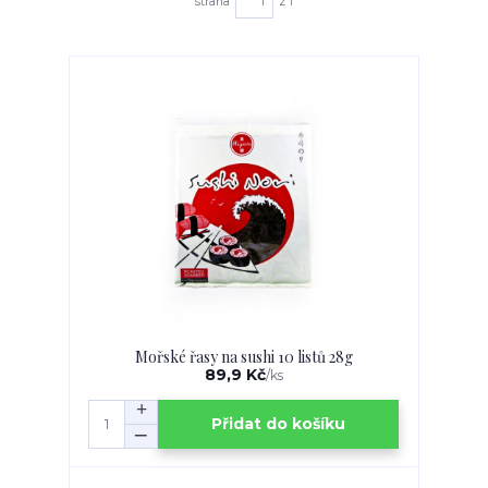
strana
z 1
Mořské řasy na sushi 10 listů 28g
89,9 Kč
/
ks
Přidat do košíku