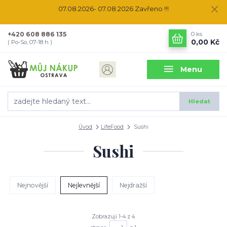
07.08.2026- 07.08.2026 Zavřeno !!!
+420 608 886 135
0
ks
0,00 Kč
( Po-So, 07-18 h )
Menu
Hledat
Úvod
LifeFood
Sushi
Sushi
Nejnovější
Nejlevnější
Nejdražší
Zobrazuji 1-4 z 4