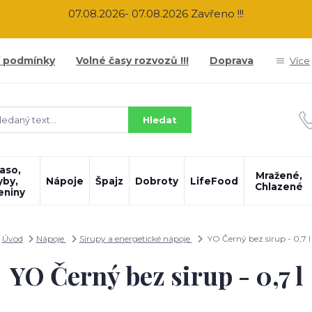
07.08.2026- 07.08.2026 Zavřeno !!!
 podmínky
Volné časy rozvozů !!!
Doprava
Více
Hledat
aso,
Mražené,
yby,
Nápoje
Špajz
Dobroty
LifeFood
Chlazené
eniny
Úvod
Nápoje
Sirupy a energetické nápoje
YO Černý bez sirup - 0,7 l
YO Černý bez sirup - 0,7 l