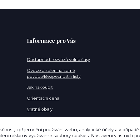
Informace pro Vás
Dostupnost rozvozů volné časy
Ovoce a zelenina země
původu/Bezpečnostní listy
Jak nakoupit
Orientační cena
Vratné obaly
Pracovní pozice
kčnost, zpříjemnění používání webu, analytické účely a v případě
cílení reklamy využíváme soubory cookies. Nastavení vlastních pr