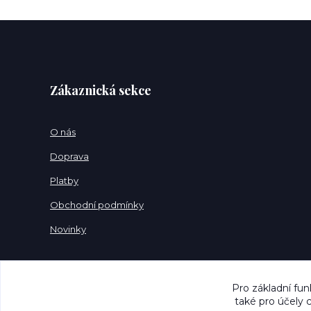
Zákaznická sekce
O nás
Doprava
Platby
Obchodní podmínky
Novinky
Pro základní fun
také pro účely 