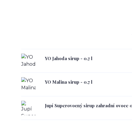
YO Jahoda sirup - 0,7 l
YO Malina sirup - 0,7 l
Jupí Superovocný sirup zahradní ovoce 0