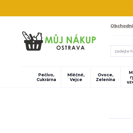
Obchodní
M
Pečivo,
Mléčné,
Ovoce,
r
Cukrárna
Vejce
Zelenina
uz