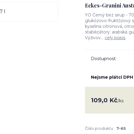
Eckes-Granini Aus
YO Černý bez sirup - 7
glukózovo-fruktózový si
kyselina citronová, cit
stabilizátory: arabská 
Výživov...
celý popis
Dostupnost
Nejsme plátci DPH
109,0 Kč
/
ks
Číslo produktu:
7-65