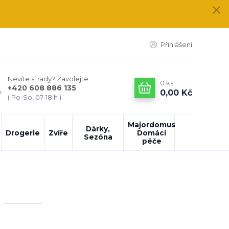
Přihlášení
Nevíte si rady? Zavolejte.
0
ks
+420 608 886 135
0,00 Kč
( Po-So, 07-18 h )
Majordomus
Dárky,
Drogerie
Zvíře
Domácí
Sezóna
péče