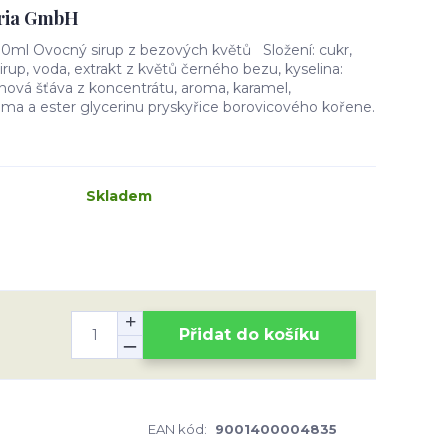
tria GmbH
00ml Ovocný sirup z bezových květů Složení: cukr,
rup, voda, extrakt z květů černého bezu, kyselina:
ronová šťáva z koncentrátu, aroma, karamel,
guma a ester glycerinu pryskyřice borovicového kořene.
Skladem
Přidat do košíku
EAN kód:
9001400004835