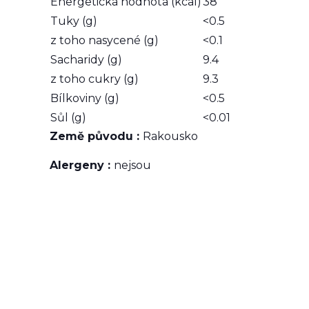
Energetická hodnota (kcal)
38
Tuky (g)
<0.5
z toho nasycené (g)
<0.1
Sacharidy (g)
9.4
z toho cukry (g)
9.3
Bílkoviny (g)
<0.5
Sůl (g)
<0.01
Země původu :
Rakousko
Alergeny :
nejsou