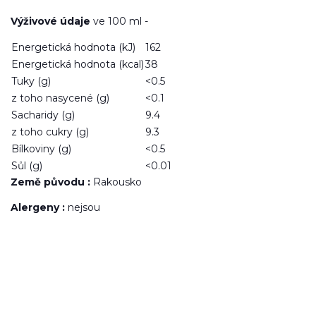
Výživové údaje
ve 100 ml -
Energetická hodnota (kJ)
162
Energetická hodnota (kcal)
38
Tuky (g)
<0.5
z toho nasycené (g)
<0.1
Sacharidy (g)
9.4
z toho cukry (g)
9.3
Bílkoviny (g)
<0.5
Sůl (g)
<0.01
Země původu :
Rakousko
Alergeny :
nejsou