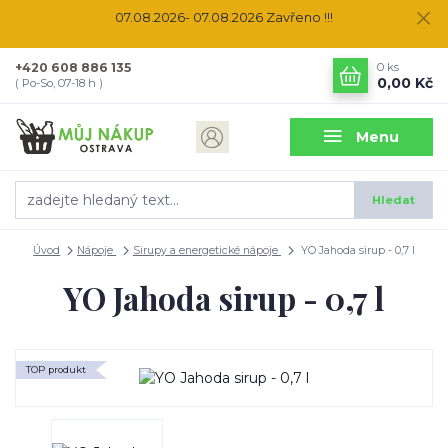
07.08.2026- 07.08.2026 Zavřeno !!!
+420 608 886 135
0
ks
0,00 Kč
( Po-So, 07-18 h )
Menu
Hledat
Úvod
Nápoje
Sirupy a energetické nápoje
YO Jahoda sirup - 0,7 l
YO Jahoda sirup - 0,7 l
TOP produkt