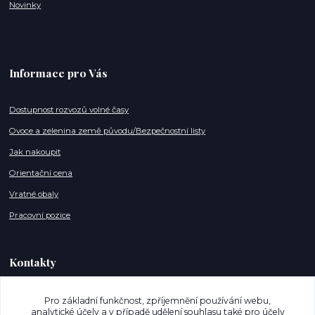
Novinky
Informace pro Vás
Dostupnost rozvozů volné časy
Ovoce a zelenina země původu/Bezpečnostní listy
Jak nakoupit
Orientační cena
Vratné obaly
Pracovní pozice
Kontakty
info@mujnakupostrava.cz
Pro základní funkčnost, zpříjemnění používání webu,
analytické účely a v případě udělení souhlasu také pro účely