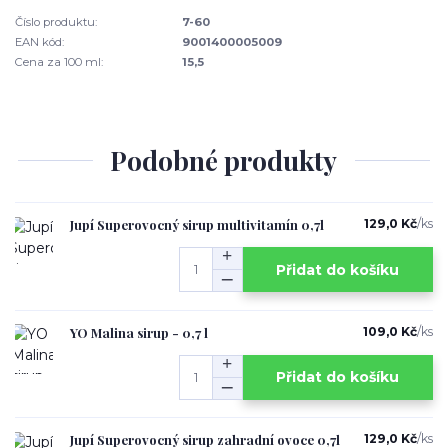
Číslo produktu:
7-60
EAN kód:
9001400005009
Cena za 100 ml:
15,5
Podobné produkty
Jupí Superovocný sirup multivitamín 0,7l
129,0 Kč
/
ks
Přidat do košíku
YO Malina sirup - 0,7 l
109,0 Kč
/
ks
Přidat do košíku
Jupí Superovocný sirup zahradní ovoce 0,7l
129,0 Kč
/
ks