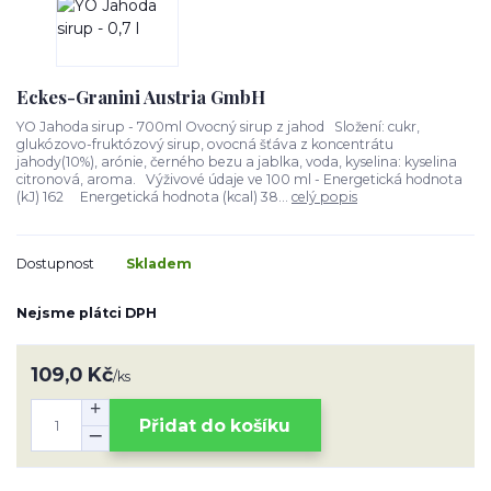
Eckes-Granini Austria GmbH
YO Jahoda sirup - 700ml Ovocný sirup z jahod Složení: cukr,
glukózovo-fruktózový sirup, ovocná šťáva z koncentrátu
jahody(10%), arónie, černého bezu a jablka, voda, kyselina: kyselina
citronová, aroma. Výživové údaje ve 100 ml - Energetická hodnota
(kJ) 162 Energetická hodnota (kcal) 38...
celý popis
Dostupnost
Skladem
Nejsme plátci DPH
109,0 Kč
/
ks
Přidat do košíku