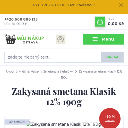
07.08.2026- 07.08.2026 Zavřeno !!!
+420 608 886 135
0
ks
0,00 Kč
( Po-So, 07-18 h )
Menu
Hledat
Úvod
Mléčné, Vejce
Smetany a šlehačky
Zakysaná smetana Klasik 12%
190g
Zakysaná smetana Klasik
12% 190g
- 10 %
31,9 Kč
TOP produkt