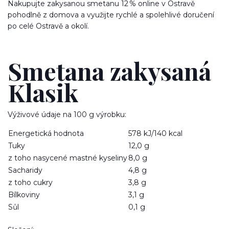
Nakupujte zakysanou smetanu 12 % online v Ostravě
pohodlně z domova a využijte rychlé a spolehlivé doručení
po celé Ostravě a okolí.
Smetana zakysaná
Klasik
Výživové údaje na 100 g výrobku:
Energetická hodnota
578 kJ/140 kcal
Tuky
12,0 g
z toho nasycené mastné kyseliny
8,0 g
Sacharidy
4,8 g
z toho cukry
3,8 g
Bílkoviny
3,1 g
Sůl
0,1 g