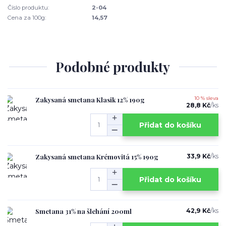
Číslo produktu:
2-04
Cena za 100g:
14,57
Podobné produkty
Zakysaná smetana Klasik 12% 190g
10 % sleva
28,8 Kč
/
ks
Přidat do košíku
Zakysaná smetana Krémovitá 15% 190g
33,9 Kč
/
ks
Přidat do košíku
Smetana 31% na šlehání 200ml
42,9 Kč
/
ks