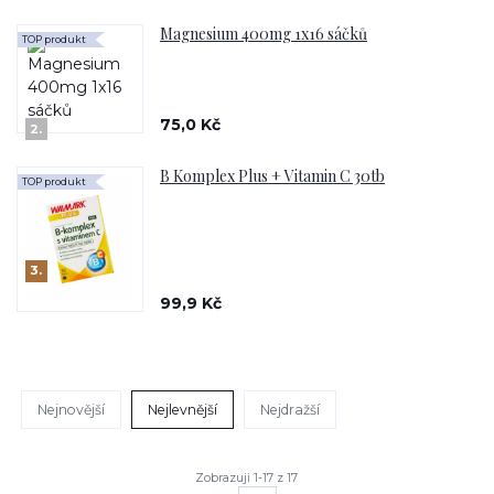
Magnesium 400mg 1x16 sáčků
TOP produkt
75,0 Kč
2.
B Komplex Plus + Vitamin C 30tb
TOP produkt
3.
99,9 Kč
Nejnovější
Nejlevnější
Nejdražší
Zobrazuji 1-17 z 17