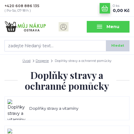
+420 608 886 135
0
ks
0,00 Kč
( Po-So, 07-18 h )
Menu
Hledat
Úvod
Drogerie
Doplňky stravy a ochranné pomůcky
Doplňky stravy a
ochranné pomůcky
Doplňky stravy a vitamíny