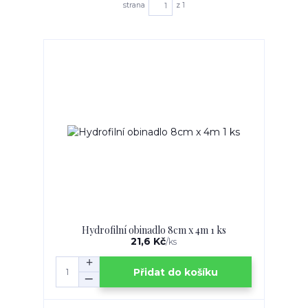
strana
z 1
Hydrofilní obinadlo 8cm x 4m 1 ks
21,6 Kč
/
ks
Přidat do košíku