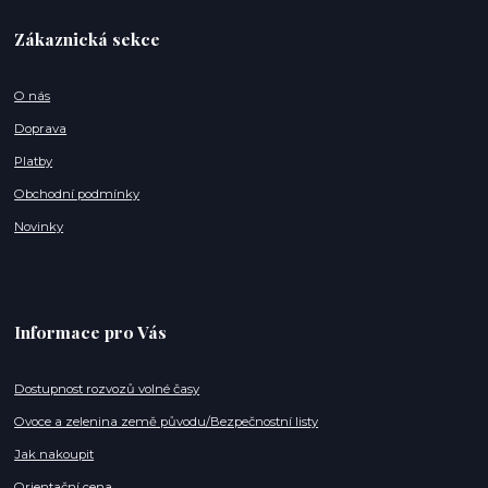
Zákaznická sekce
O nás
Doprava
Platby
Obchodní podmínky
Novinky
Informace pro Vás
Dostupnost rozvozů volné časy
Ovoce a zelenina země původu/Bezpečnostní listy
Jak nakoupit
Orientační cena