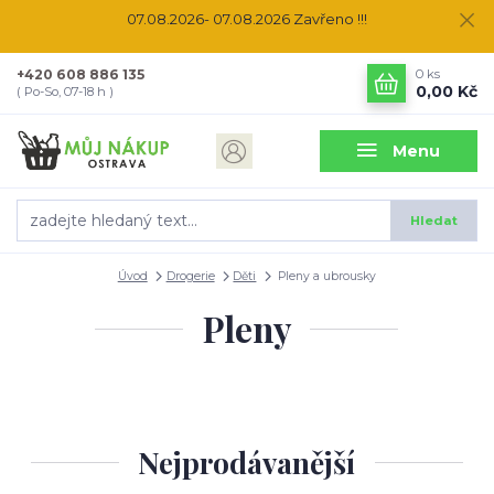
07.08.2026- 07.08.2026 Zavřeno !!!
+420 608 886 135
0
ks
0,00 Kč
( Po-So, 07-18 h )
Menu
Hledat
Úvod
Drogerie
Děti
Pleny a ubrousky
Pleny
Nejprodávanější