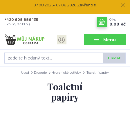
07.08.2026- 07.08.2026 Zavřeno !!!
+420 608 886 135
0
ks
0,00 Kč
( Po-So, 07-18 h )
Menu
Hledat
Úvod
Drogerie
Hygienické potřeby
Toaletní papíry
Toaletní
papíry