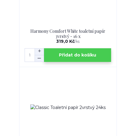
Harmony Comfort White toaletní papír
3vrstvý - 16 x
319,0 Kč
/
ks
Přidat do košíku