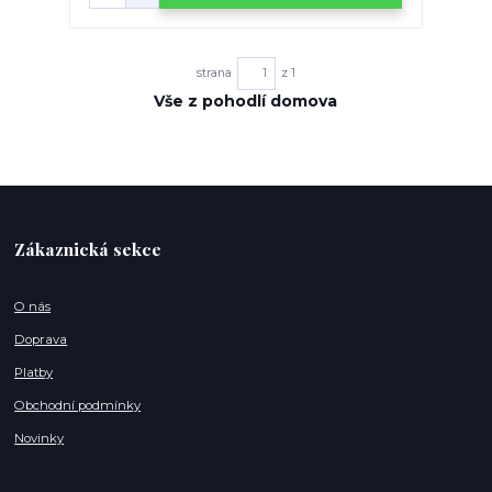
strana
z 1
Vše z pohodlí domova
Zákaznická sekce
O nás
Doprava
Platby
Obchodní podmínky
Novinky