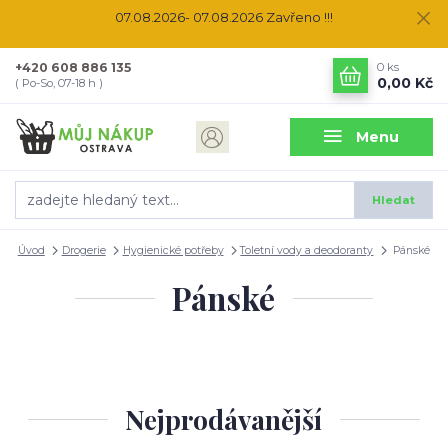
07.08.2026- 07.08.2026 Zavřeno !!!
+420 608 886 135
0
ks
0,00 Kč
( Po-So, 07-18 h )
Menu
Hledat
Úvod
Drogerie
Hygienické potřeby
Toletní vody a deodoranty
Pánské
Pánské
Nejprodávanější