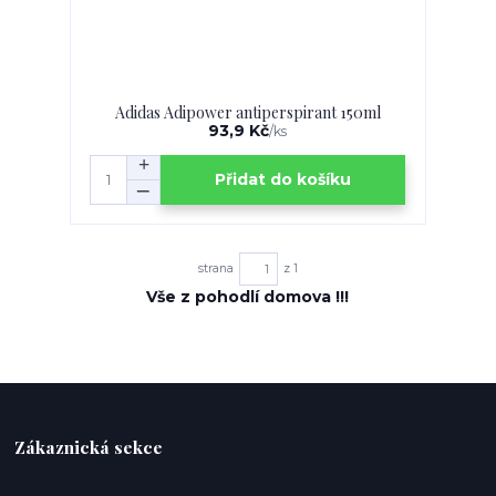
Adidas Adipower antiperspirant 150ml
93,9 Kč
/
ks
Přidat do košíku
strana
z 1
Vše z pohodlí domova !!!
Zákaznická sekce