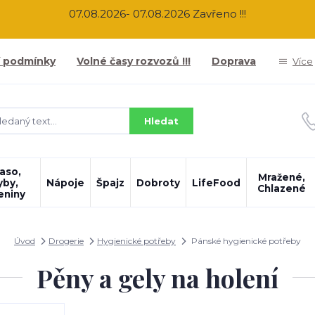
07.08.2026- 07.08.2026 Zavřeno !!!
 podmínky
Volné časy rozvozů !!!
Doprava
Více
Hledat
aso,
Mražené,
yby,
Nápoje
Špajz
Dobroty
LifeFood
Chlazené
eniny
Úvod
Drogerie
Hygienické potřeby
Pánské hygienické potřeby
Pěny a gely na holení