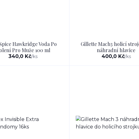
Spice Hawkridge Voda Po
Gillette Mach3 holicí stroj
olení Pro Muže 100 ml
náhradní hlavice
340,0 Kč
400,0 Kč
/
ks
/
ks