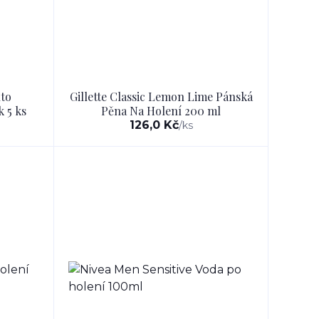
to
Gillette Classic Lemon Lime Pánská
k 5 ks
Pěna Na Holení 200 ml
126,0 Kč
/
ks