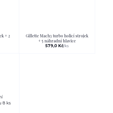
ek + 2
Gillette Mach3 turbo holicí strojek
+ 5 náhradní hlavice
579,0 Kč
/
ks