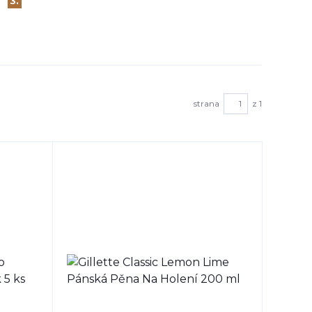
3.
strana
z 1