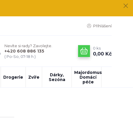
Přihlášení
Nevíte si rady? Zavolejte.
0
ks
+420 608 886 135
0,00 Kč
( Po-So, 07-18 h )
Majordomus
Dárky,
Drogerie
Zvíře
Domácí
Sezóna
péče