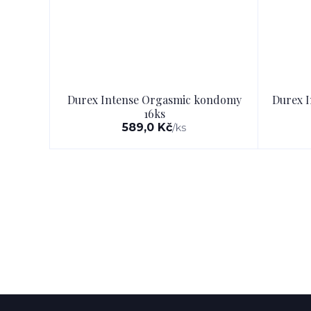
Durex Intense Orgasmic kondomy
Durex I
16ks
589,0 Kč
/
ks