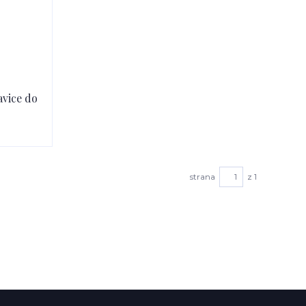
avice do
strana
z 1