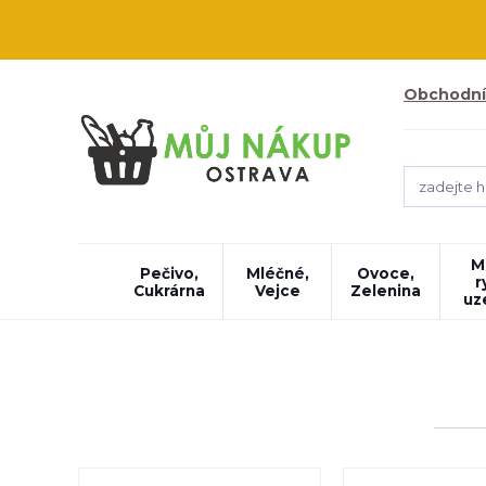
Obchodní
M
Pečivo,
Mléčné,
Ovoce,
r
Cukrárna
Vejce
Zelenina
uz