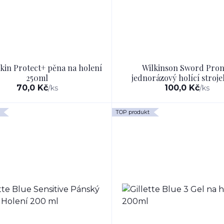
in Protect+ pěna na holení
Wilkinson Sword Pron
250ml
jednorázový holící stroje
70,0 Kč
100,0 Kč
/
ks
/
ks
TOP produkt