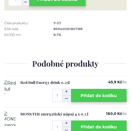
Číslo produktu:
7-57
EAN kód:
8594006180788
Kč/100 ml:
9,76
Podobné produkty
Red Bull Energy drink 0,25l
45,9 Kč
/
ks
Přidat do košíku
MONSTER energetický nápoj 4 x 0,5 l
160,0 Kč
/
ks
Přidat do košíku