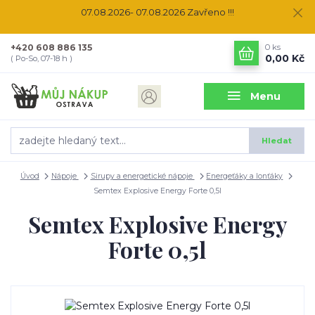
07.08.2026- 07.08.2026 Zavřeno !!!
+420 608 886 135
0
ks
0,00 Kč
( Po-So, 07-18 h )
Menu
Hledat
Úvod
Nápoje
Sirupy a energetické nápoje
Energeťáky a Ionťáky
Semtex Explosive Energy Forte 0,5l
Semtex Explosive Energy
Forte 0,5l