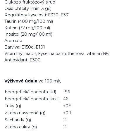
Glukózo-fruktózový sirup
Oxid uhličitý (min. 3 g/l)
Regulátory kyselosti: E330, E331
Taurin (400 mg/100 ml)
Kofein (32 mg/100 ml)
Inositol (20 mg/100 ml)
Aromata
Barviva: E150d, E101
Vitamíny: niacin, kyselina pantothenová, vitamín B6
Antioxidant: E300
Výživové údaje
ve 100 ml/,
Energetická hodnota (kJ)
196
Energetická hodnota (kcal)
46
Tuky (g)
<0.5
z toho nasycené (g)
<0.1
Sacharidy (g)
11
z toho cukry (g)
11