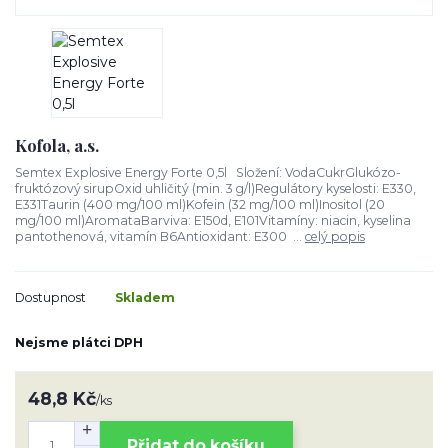
Kofola, a.s.
Semtex Explosive Energy Forte 0,5l Složení: VodaCukrGlukózo-
fruktózový sirupOxid uhličitý (min. 3 g/l)Regulátory kyselosti: E330,
E331Taurin (400 mg/100 ml)Kofein (32 mg/100 ml)Inositol (20
mg/100 ml)AromataBarviva: E150d, E101Vitamíny: niacin, kyselina
pantothenová, vitamín B6Antioxidant: E300 ...
celý popis
Dostupnost
Skladem
Nejsme plátci DPH
48,8 Kč
/
ks
Přidat do košíku