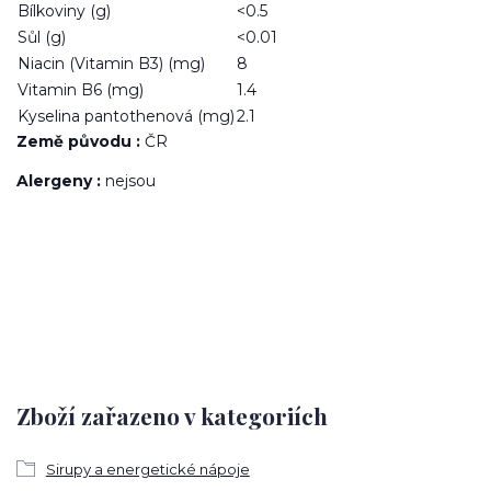
Bílkoviny (g)
<0.5
Sůl (g)
<0.01
Niacin (Vitamin B3) (mg)
8
Vitamin B6 (mg)
1.4
Kyselina pantothenová (mg)
2.1
Země původu :
ČR
Alergeny :
nejsou
Zboží zařazeno v kategoriích
Sirupy a energetické nápoje