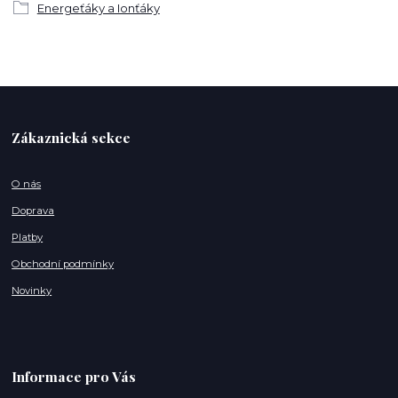
Energeťáky a Ionťáky
Zákaznická sekce
O nás
Doprava
Platby
Obchodní podmínky
Novinky
Informace pro Vás