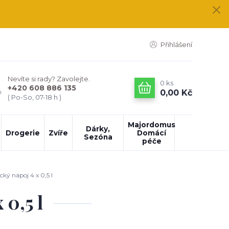
Přihlášení
Nevíte si rady? Zavolejte.
0
ks
+420 608 886 135
0,00 Kč
( Po-So, 07-18 h )
Majordomus
Dárky,
Drogerie
Zvíře
Domácí
Sezóna
péče
ý nápoj 4 x 0,5 l
0,5 l