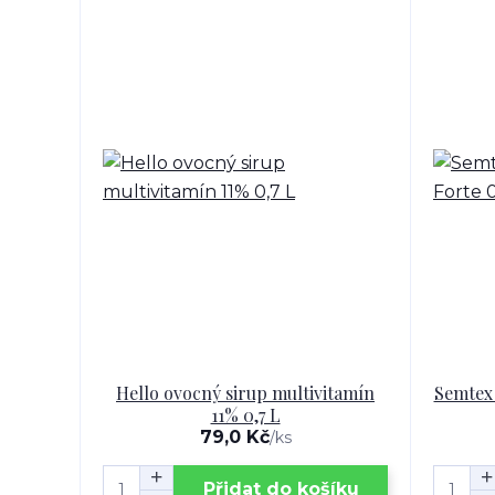
Hello ovocný sirup multivitamín
Semtex 
11% 0,7 L
79,0 Kč
/
ks
Přidat do košíku