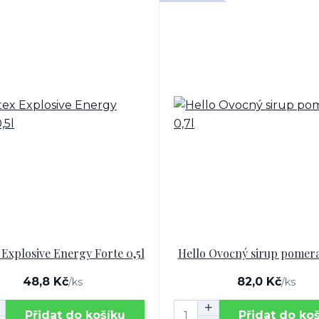
Explosive Energy Forte 0,5l
Hello Ovocný sirup pomera
48,8 Kč
82,0 Kč
/
ks
/
ks
Přidat do košíku
Přidat do ko