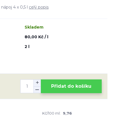
ápoj 4 x 0,5 l
celý popis
Skladem
80,00 Kč / l
2 l
Přidat do košíku
Kč/100 ml:
9,76