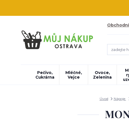
Obchodní
M
Pečivo,
Mléčné,
Ovoce,
r
Cukrárna
Vejce
Zelenina
uz
Úvod
Nápoje
MONS