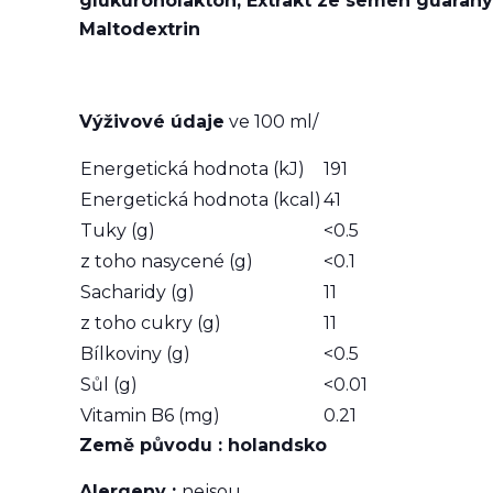
glukuronolakton, Extrakt ze semen guarany (
Maltodextrin
Výživové údaje
ve 100 ml/
Energetická hodnota (kJ)
191
Energetická hodnota (kcal)
41
Tuky (g)
<0.5
z toho nasycené (g)
<0.1
Sacharidy (g)
11
z toho cukry (g)
11
Bílkoviny (g)
<0.5
Sůl (g)
<0.01
Vitamin B6 (mg)
0.21
Země původu : holandsko
Alergeny :
nejsou