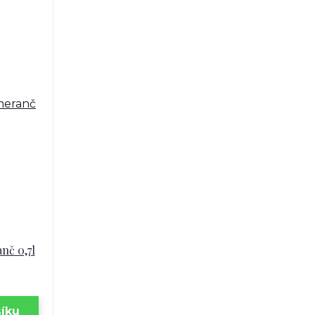
nč 0,7l
šíku