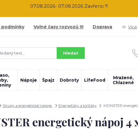
07.08.2026- 07.08.2026 Zavřeno !!!
 podmínky
Volné časy rozvozů !!!
Doprava
Více
Hledat
aso,
Mražené,
yby,
Nápoje
Špajz
Dobroty
LifeFood
Chlazené
eniny
Sirupy a energetické nápoje
Energeťáky a Ionťáky
MONSTER energetick
TER energetický nápoj 4 x 