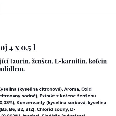
 4 x 0,5 l
cí taurin, ženšen, L-karnitin, kofein
ladidlem.
yselina (kyselina citronová), Aroma, Oxid
 (citronany sodné), Extrakt z kořene ženšenu
(0,03%), Konzervanty (kyselina sorbová, kyselina
B3, B6, B2, B12), Chlorid sodný, D-