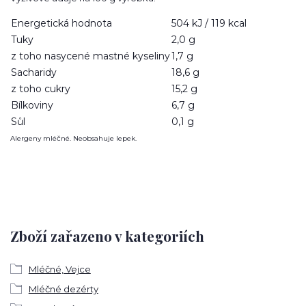
Energetická hodnota
504 kJ / 119 kcal
Tuky
2,0 g
z toho nasycené mastné kyseliny
1,7 g
Sacharidy
18,6 g
z toho cukry
15,2 g
Bílkoviny
6,7 g
Sůl
0,1 g
Alergeny mléčné. Neobsahuje lepek.
Zboží zařazeno v kategoriích
Mléčné, Vejce
Mléčné dezérty