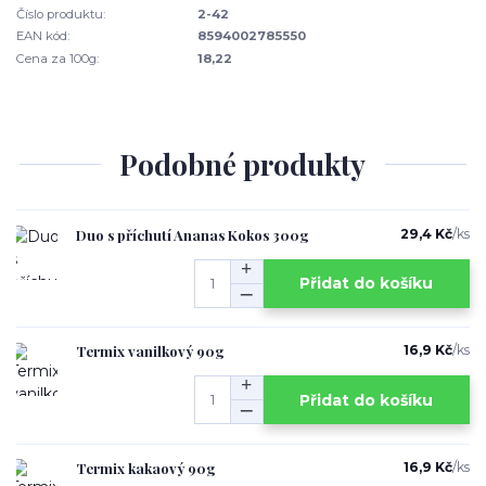
Číslo produktu:
2-42
EAN kód:
8594002785550
Cena za 100g:
18,22
Podobné produkty
Duo s příchutí Ananas Kokos 300g
29,4 Kč
/
ks
Přidat do košíku
Termix vanilkový 90g
16,9 Kč
/
ks
Přidat do košíku
Termix kakaový 90g
16,9 Kč
/
ks