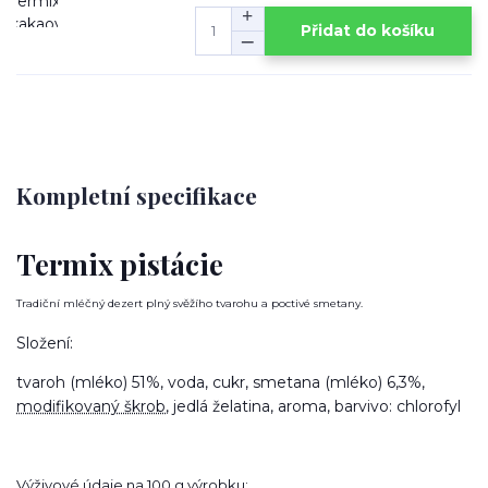
Přidat do košíku
Kompletní specifikace
Termix pistácie
Tradiční mléčný dezert plný svěžího tvarohu a poctivé smetany.
Složení:
tvaroh (mléko) 51%, voda, cukr, smetana (mléko) 6,3%,
modifikovaný škrob
, jedlá želatina, aroma, barvivo: chlorofyl
Výživové údaje na 100 g výrobku: