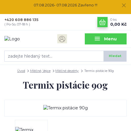
07.08.2026- 07.08.2026 Zavřeno !!!
+420 608 886 135
0
ks
0,00 Kč
( Po-So, 07-18 h )
Menu
Hledat
Úvod
Mléčné, Vejce
Mléčné dezérty
Termix pistácie 90g
Termix pistácie 90g