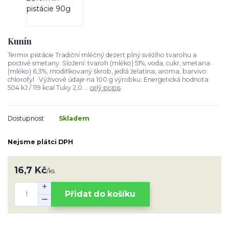
Kunín
Termix pistácie Tradiční mléčný dezert plný svěžího tvarohu a
poctivé smetany. Složení: tvaroh (mléko) 51%, voda, cukr, smetana
(mléko) 6,3%, modifikovaný škrob, jedlá želatina, aroma, barvivo:
chlorofyl Výživové údaje na 100 g výrobku: Energetická hodnota
504 kJ / 119 kcal Tuky 2,0 ...
celý popis
Dostupnost
Skladem
Nejsme plátci DPH
16,7 Kč
/
ks
Přidat do košíku