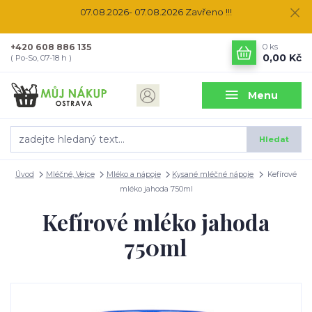
07.08.2026- 07.08.2026 Zavřeno !!!
+420 608 886 135
0
ks
0,00 Kč
( Po-So, 07-18 h )
Menu
Hledat
Úvod
Mléčné, Vejce
Mléko a nápoje
Kysané mléčné nápoje
Kefírové
mléko jahoda 750ml
Kefírové mléko jahoda
750ml