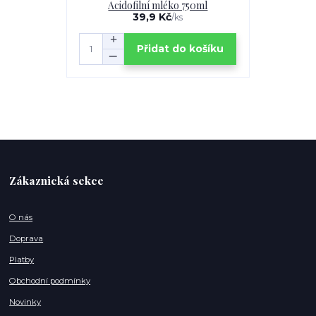
Acidofilní mléko 750ml
39,9 Kč
/
ks
Přidat do košíku
Zákaznická sekce
O nás
Doprava
Platby
Obchodní podmínky
Novinky