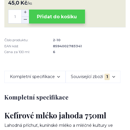
45,0 Kč
/
ks
Přidat do košíku
Číslo produktu:
2-10
EAN kód:
8594002783341
Cena za 100 ml:
6
Kompletní specifikace
Související zboží
1
Kompletní specifikace
Kefírové mléko jahoda 750ml
Lahodná příchuť, kunínské mléko a mléčné kultury ve