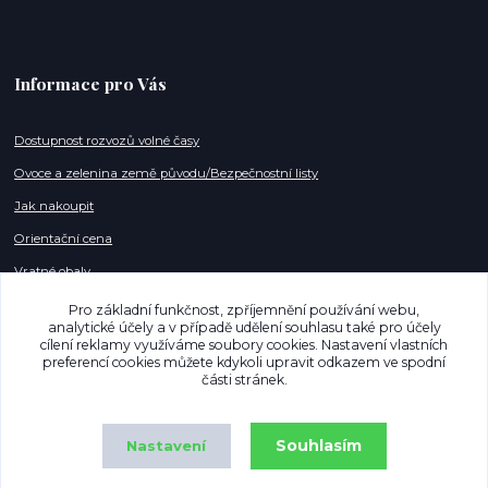
Informace pro Vás
Dostupnost rozvozů volné časy
Ovoce a zelenina země původu/Bezpečnostní listy
Jak nakoupit
Orientační cena
Vratné obaly
Pracovní pozice
Pro základní funkčnost, zpříjemnění používání webu,
analytické účely a v případě udělení souhlasu také pro účely
cílení reklamy využíváme soubory cookies. Nastavení vlastních
preferencí cookies můžete kdykoli upravit odkazem ve spodní
Kontakty
části stránek.
info@mujnakupostrava.cz
Souhlasím
Nastavení
+420 608 886 135 (Po,So - 07-18h)