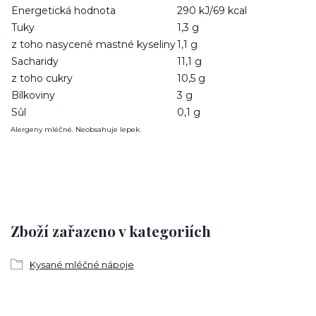
Energetická hodnota
290 kJ/69 kcal
Tuky
1,3 g
z toho nasycené mastné kyseliny
1,1 g
Sacharidy
11,1 g
z toho cukry
10,5 g
Bílkoviny
3 g
Sůl
0,1 g
Alergeny mléčné. Neobsahuje lepek.
Zboží zařazeno v kategoriích
Kysané mléčné nápoje