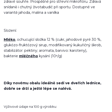
zdravé souhře. Prospěšné pro střevní mikroflóru. Zdravá
snídaně i chutný životabudič při sportu. Dostupné ve
variantě jahoda, malina a vanilka
Složení:
Mléko
, ochucující složka 12 % (cukr, jahodové pyré 30 %,
glukózo-fruktózový sirup, modifikovaný kukuřičný škrob,
stabilizátor: pektiny; aromata, barvivo: karoteny),
bakterie
mléčného
kysání (10⁶/g)
Díky novému obalu ideálně sedí ve dveřích lednice,
dobře se drží a ještě lépe se nalévá.
Výživové údaje na 100 g výrobku: