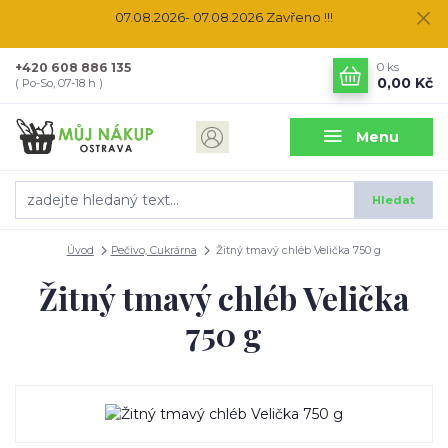
07.08.2026- 07.08.2026 Zavřeno !!!
+420 608 886 135
0
ks
0,00 Kč
( Po-So, 07-18 h )
Menu
Hledat
Úvod
Pečivo, Cukrárna
Žitný tmavý chléb Velička 750 g
Žitný tmavý chléb Velička
750 g