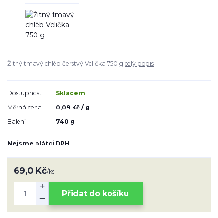
Žitný tmavý chléb čerstvý Velička 750 g
celý popis
Dostupnost
Skladem
Měrná cena
0,09 Kč / g
Balení
740 g
Nejsme plátci DPH
69,0 Kč
/
ks
Přidat do košíku