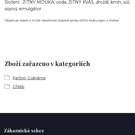
Složení : ŽITNÝ MOUKA, voda, ŽITNÝ KVAS, droždí, kmín, sůl,
sojový emulgátor
Obsahuje lepek a může obsahovat stopové prvky vlčího bobu,vajec a mléka.
Zboží zařazeno v kategoriích
Pečivo, Cukrárna
Chléb
Zákaznická sekce