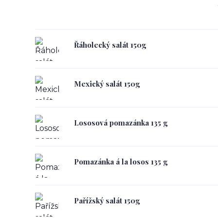
Řáholecký salát 150g
Mexický salát 150g
Lososová pomazánka 135 g
Pomazánka á la losos 135 g
Pařížský salát 150g