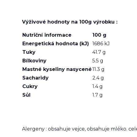
Výživové hodnoty na 100g výrobku :
Nutriční informace
100 g
Energetická hodnota (kJ)
1686 kJ
Tuky
41.7 g
Bílkoviny
5.5 g
Mastné kyseliny nasycené
11.3 g
Sacharidy
2.4 g
Cukry
1.4 g
Sůl
1.7 g
Alergeny : obsahuje vejce, obsahuje mléko. ce