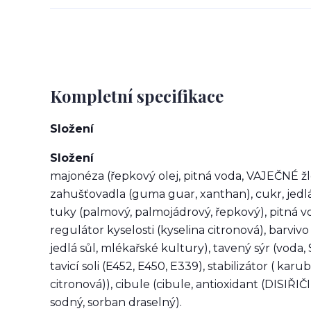
Kompletní specifikace
Složení
Složení
majonéza (řepkový olej, pitná voda, VAJEČNÉ ž
zahušťovadla (guma guar, xanthan), cukr, jedlá 
tuky (palmový, palmojádrový, řepkový), pitná vo
regulátor kyselosti (kyselina citronová), barvi
jedlá sůl, mlékařské kultury), tavený sýr (vod
tavicí soli (E452, E450, E339), stabilizátor ( karub
citronová)), cibule (cibule, antioxidant (DISIŘ
sodný, sorban draselný).