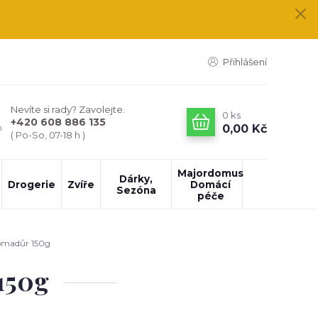
Přihlášení
Nevíte si rady? Zavolejte.
0
ks
+420 608 886 135
0,00 Kč
( Po-So, 07-18 h )
Majordomus
Dárky,
Drogerie
Zvíře
Domácí
Sezóna
péče
omadůr 150g
150g