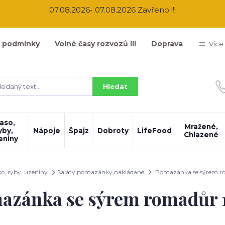
07.08.2026- 07.08.2026 Zavřeno !!!
 podmínky
Volné časy rozvozů !!!
Doprava
Více
Hledat
aso,
Mražené,
yby,
Nápoje
Špajz
Dobroty
LifeFood
Chlazené
eniny
o, ryby, uzeniny
Saláty,pomazánky,nakládané
Pomazánka se sýrem r
azánka se sýrem romadůr 