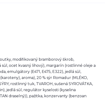
loutky, modifikovaný bramborový škrob,
sůl, ocet kvasný lihový), margarín (rostlinné oleje a
da, emulgátory (E471, E475, E322), jedlá sůl,
vo (karoteny), aroma), 20 % sýr Romadur (MLÉKO,
a, SÝRY, rostlinný tuk, TVAROH, sušená SYROVÁTKA,
in), jedlá sůl, regulátor kyselosti (kyselina
IČITAN draselný)), pažitka, konzervanty (benzoan