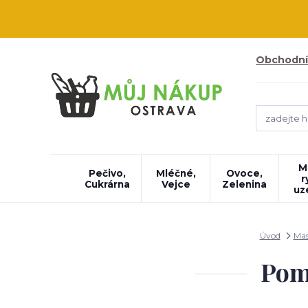
Obchodní
M
Pečivo,
Mléčné,
Ovoce,
r
Cukrárna
Vejce
Zelenina
uz
Úvod
Mas
Pom